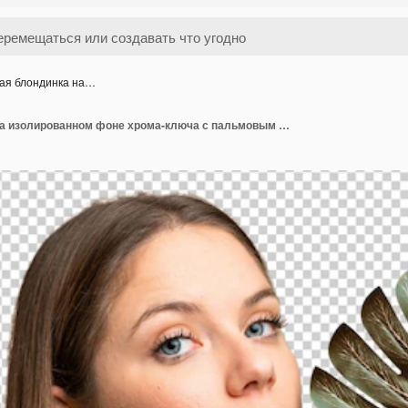
ая блондинка на…
Молодая блондинка на изолированном фоне хрома-ключа с пальмовым листом