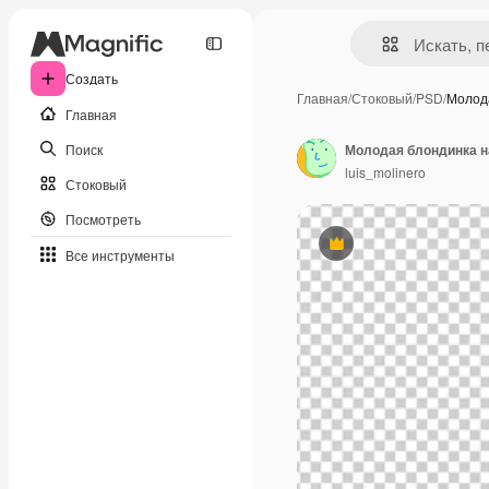
Создать
Главная
/
Стоковый
/
PSD
/
Молод
Главная
Поиск
luis_molinero
Стоковый
Посмотреть
Премиум
Все инструменты