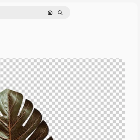
Поиск по изображению
Поиск