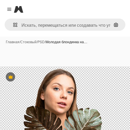
Magnific
Close menu
Поиск 
Главная
/
Стоковый
/
PSD
/
Молодая блондинка на…
Премиум