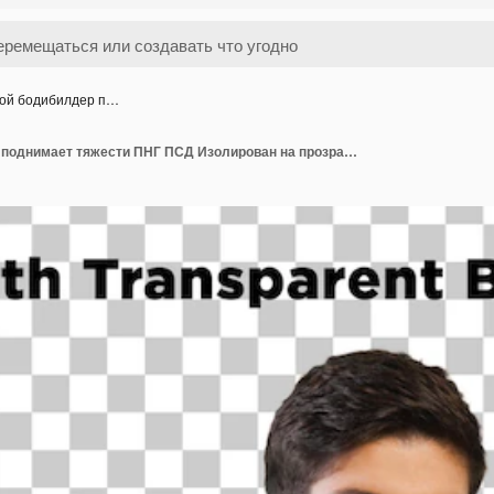
ой бодибилдер п…
Молодой бодибилдер поднимает тяжести ПНГ ПСД Изолирован на прозрачном фоне