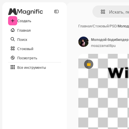
Создать
Главная
/
Стоковый
/
PSD
/
Молод
Главная
Поиск
moazzamalitipu
Стоковый
Посмотреть
Премиум
Все инструменты