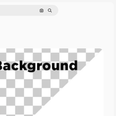
Поиск по изображению
Поиск