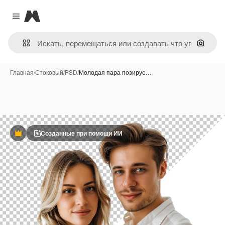
Magnific
Close menu
Поиск 
Главная
/
Стоковый
/
PSD
/
Молодая пара позируе…
Созданные при помощи ИИ
Премиум