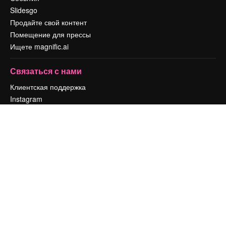
Slidesgo
Продайте свой контент
Помещение для прессы
Ищете magnific.ai
Связаться с нами
Клиентская поддержка
Instagram
YouTube
LinkedIn
TikTok
Discord
X
Reddit
Copyright © 2010-
2026
Freepik Company S.L.U.
Все права защищены
.