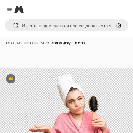
Magnific
Close menu
Поиск 
Главная
/
Стоковый
/
PSD
/
Молодая девушка с ра…
Премиум