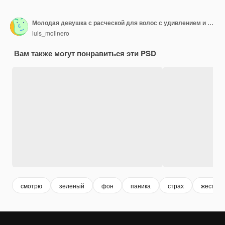
Молодая девушка с расческой для волос с удивлением и потрясенным выражением лица
luis_molinero
Вам также могут понравиться эти PSD
смотрю
зеленый
фон
паника
страх
жест