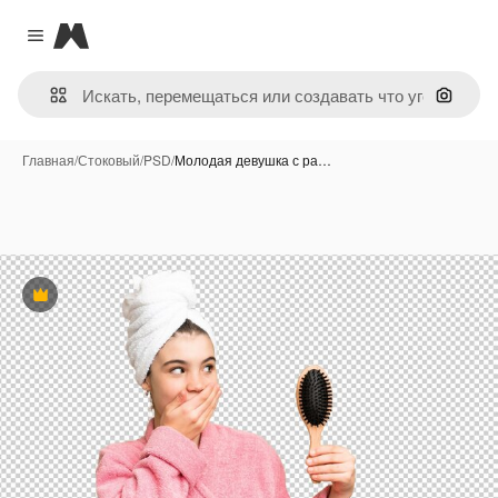
Magnific
Close menu
Поиск 
Главная
/
Стоковый
/
PSD
/
Молодая девушка с ра…
Премиум