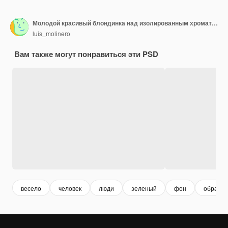
Молодой красивый блондинка над изолированным хроматическим ключевым фоном счастлив и улыбается
luis_molinero
Вам также могут понравиться эти PSD
весело
человек
люди
зеленый
фон
образ ж