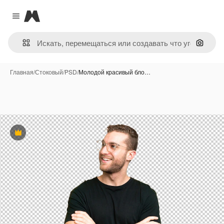
Magnific
Close menu
Поиск 
Главная
/
Стоковый
/
PSD
/
Молодой красивый бло…
Премиум