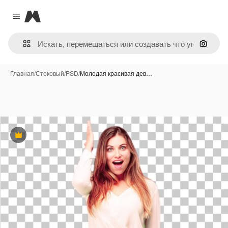
Magnific
Close menu
Поиск 
Главная
/
Стоковый
/
PSD
/
Молодая красивая дев…
Премиум