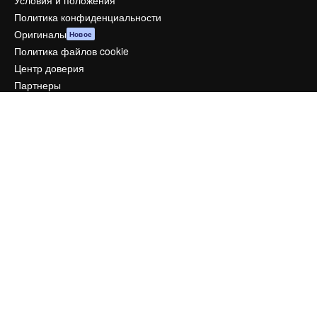
Условия и положения
Политика конфиденциальности
Оригиналы
Новое
Политика файлов cookie
Центр доверия
Партнеры
Предприятие
Компания
Цены
О нас
Reviews
Вакансии
Поиск тенденций
Блог
События
Slidesgo
Продайте свой контент
Помещение для прессы