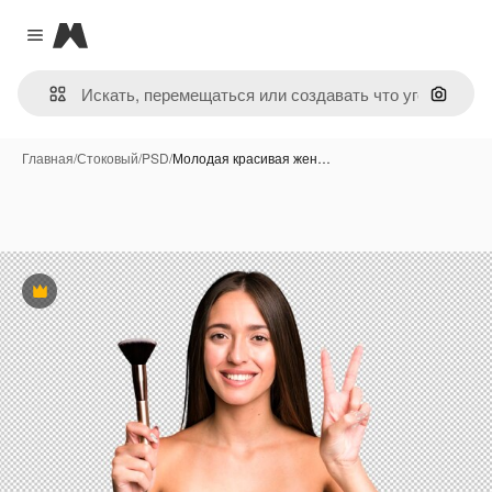
Magnific
Close menu
Поиск 
Главная
/
Стоковый
/
PSD
/
Молодая красивая жен…
Премиум