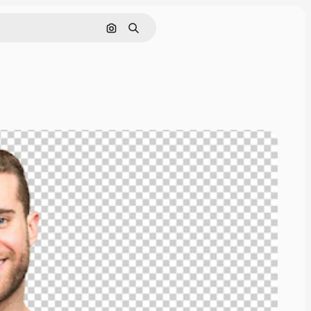
Поиск по изображению
Поиск