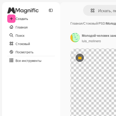
Создать
Главная
/
Стоковый
/
PSD
/
Молод
Главная
Поиск
luis_molinero
Стоковый
Посмотреть
Премиум
Все инструменты