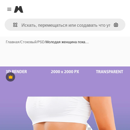
Magnific
Close menu
Поиск 
Главная
/
Стоковый
/
PSD
/
Молодая женщина пока…
Премиум