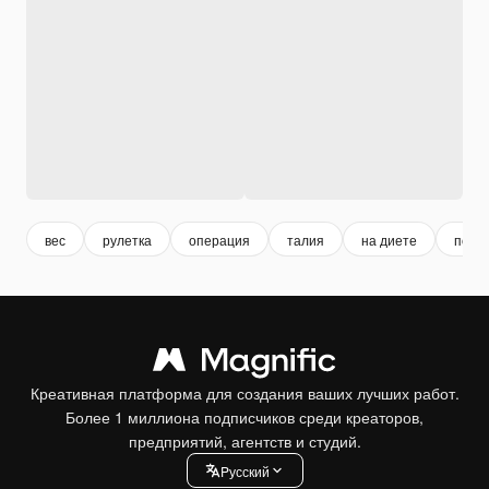
вес
рулетка
операция
талия
на диете
потер
Креативная платформа для создания ваших лучших работ.
Более 1 миллиона подписчиков среди креаторов,
предприятий, агентств и студий.
Pусский