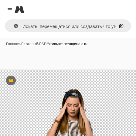
Magnific
Close menu
Поиск 
Главная
/
Стоковый
/
PSD
/
Молодая женщина с пл…
Премиум