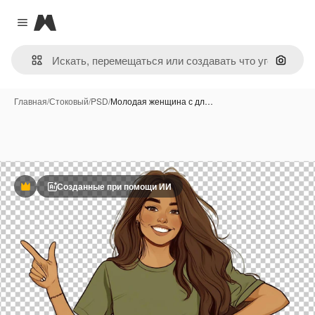
Magnific
Close menu
Поиск 
Главная
/
Стоковый
/
PSD
/
Молодая женщина с дл…
Созданные при помощи ИИ
Премиум