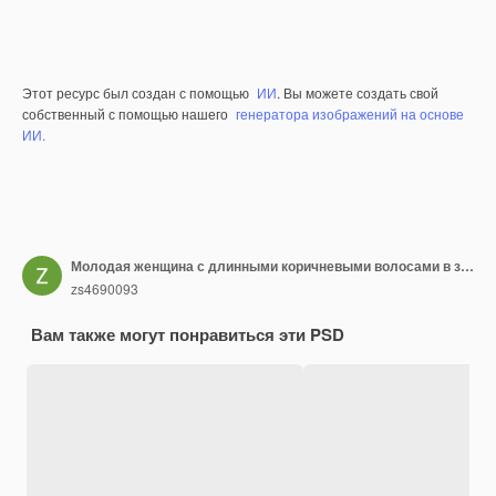
Этот ресурс был создан с помощью
ИИ
. Вы можете создать свой
собственный с помощью нашего
генератора изображений на основе
ИИ.
Молодая женщина с длинными коричневыми волосами в зеленой рубашке и синих джинсах улыбается и указывает вперед на белом фоне
zs4690093
Вам также могут понравиться эти PSD