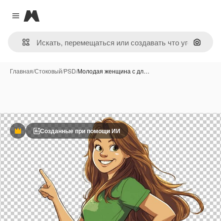
Magnific
Close menu
Поиск 
Главная
/
Стоковый
/
PSD
/
Молодая женщина с дл…
Созданные при помощи ИИ
Премиум