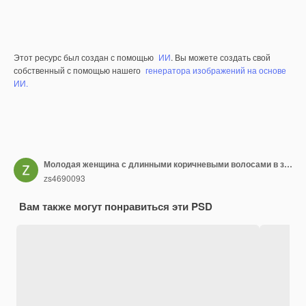
Этот ресурс был создан с помощью
ИИ
. Вы можете создать свой
собственный с помощью нашего
генератора изображений на основе
ИИ.
Молодая женщина с длинными коричневыми волосами в зеленой рубашке и синих джинсах улыбается и указывает вперед на белом фоне
zs4690093
Вам также могут понравиться эти PSD