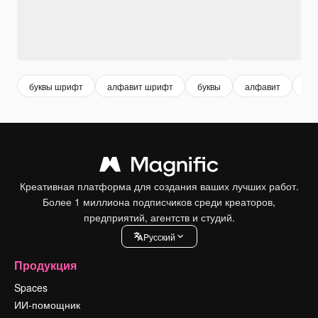
буквы шрифт
алфавит шрифт
буквы
алфавит
шр
Креативная платформа для создания ваших лучших работ.
Более 1 миллиона подписчиков среди креаторов,
предприятий, агентств и студий.
Pусский
Продукция
Spaces
ИИ-помощник