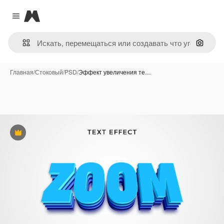
Magnific
Close menu
Поиск 
Главная
/
Стоковый
/
PSD
/
Эффект увеличения те…
Премиум