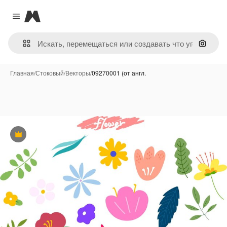
Magnific
Close menu
Поиск 
Главная
/
Стоковый
/
Векторы
/
09270001 (от англ.
Премиум