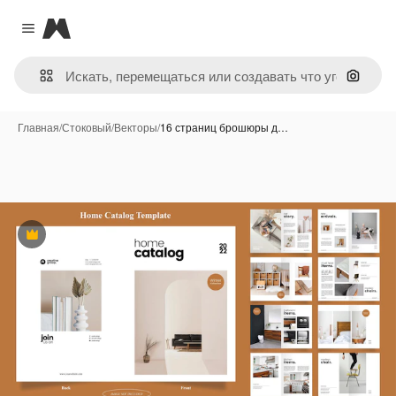
Magnific
Close menu
Поиск 
Главная
/
Стоковый
/
Векторы
/
16 страниц брошюры д…
Премиум