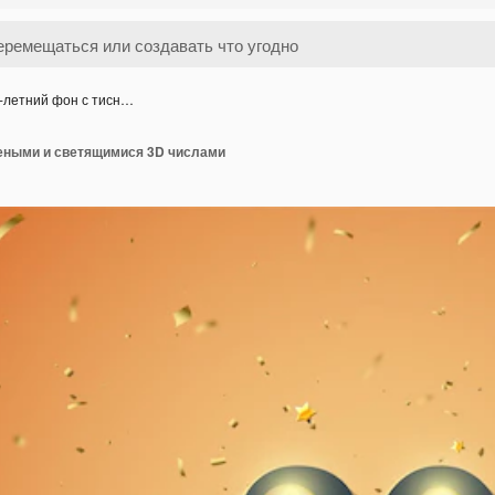
-летний фон с тисн…
неными и светящимися 3D числами