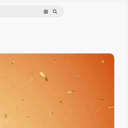
Поиск по изображению
Поиск