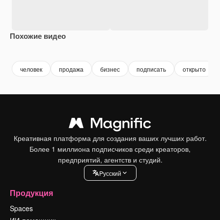
Похожие видео
Premium
Premium
Premium
Premium
человек
продажа
бизнес
подписать
открыто
Креативная платформа для создания ваших лучших работ.
Более 1 миллиона подписчиков среди креаторов,
предприятий, агентств и студий.
Pусский
Продукция
Spaces