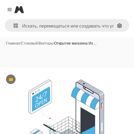
Magnific
Close menu
Поиск 
Главная
/
Стоковый
/
Векторы
/
Открытие магазина Из…
Премиум