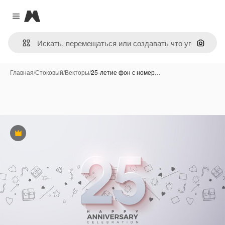
Magnific
Close menu
Поиск 
Главная
/
Стоковый
/
Векторы
/
25-летие фон с номер…
Премиум