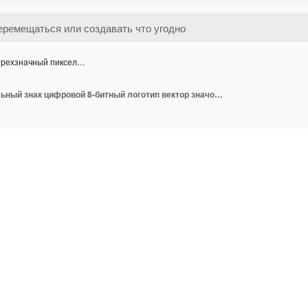
трехзначный пиксел…
3 трехзначный пиксельный знак цифровой 8-битный логотип вектор значок иллюстрации