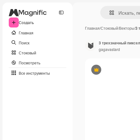
Создать
Главная
/
Стоковый
/
Векторы
/
3 
Главная
Поиск
gagavastard
Стоковый
Посмотреть
Премиум
Все инструменты