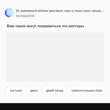
30. равнинный пейзаж красивые горы у озера закат оранжево-синий
5amilstudio55
Вам также могут понравиться эти векторы
пустыня
дюна
дикий запад
горизонтальные обои