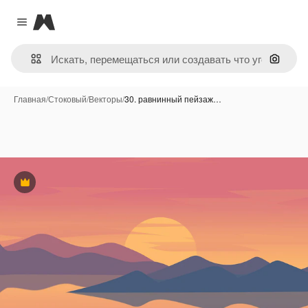
Magnific
Close menu
Поиск 
Главная
/
Стоковый
/
Векторы
/
30. равнинный пейзаж…
Премиум