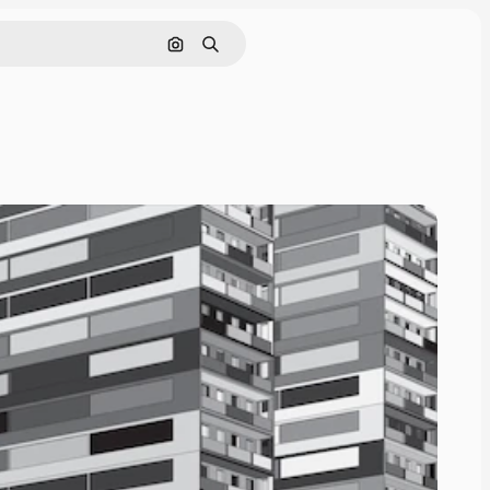
Поиск по изображению
Поиск