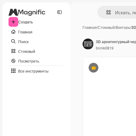
Создать
Главная
/
Стоковый
/
Векторы
/
3D
Главная
Поиск
3D архитектурный че
bnmk0819
Стоковый
Посмотреть
Премиум
Все инструменты