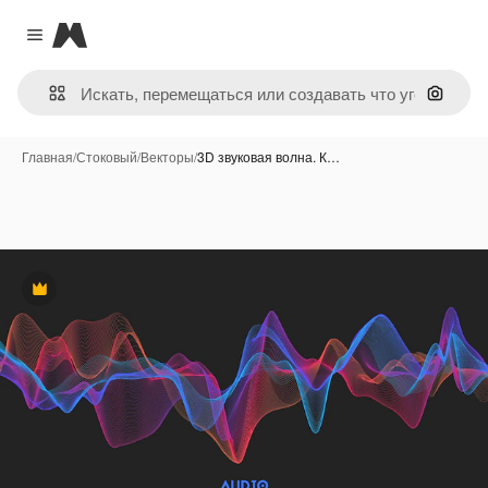
Magnific
Close menu
Поиск 
Главная
/
Стоковый
/
Векторы
/
3D звуковая волна. К…
Премиум