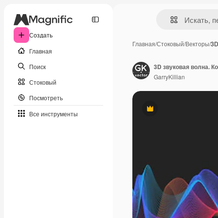
Создать
Главная
/
Стоковый
/
Векторы
/
3D
Главная
Поиск
3D звуковая волна. К
GarryKillian
Стоковый
Посмотреть
Премиум
Все инструменты