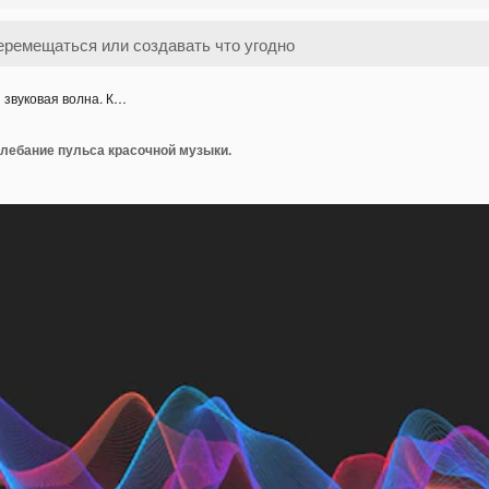
 звуковая волна. К…
олебание пульса красочной музыки.