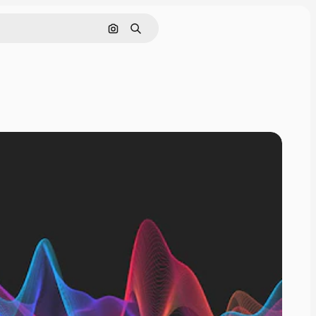
Поиск по изображению
Поиск