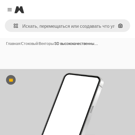
Magnific
Close menu
Поиск 
Главная
/
Стоковый
/
Векторы
/
3D высококачественны…
Премиум