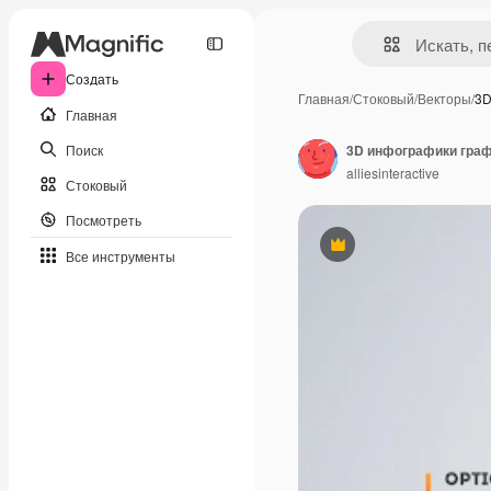
Создать
Главная
/
Стоковый
/
Векторы
/
3D
Главная
Поиск
3D инфографики граф
alliesinteractive
Стоковый
Посмотреть
Премиум
Все инструменты