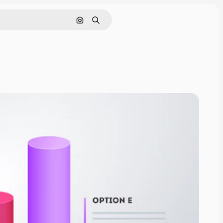
Поиск по изображению
Поиск