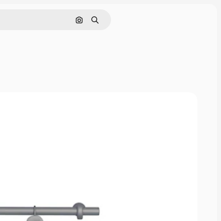
Поиск по изображению
Поиск