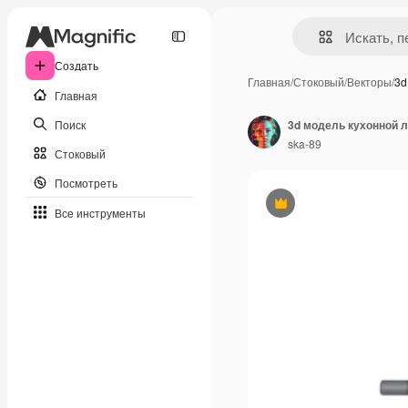
Создать
Главная
/
Стоковый
/
Векторы
/
3d
Главная
Поиск
3d модель кухонной л
ska-89
Стоковый
Посмотреть
Премиум
Все инструменты