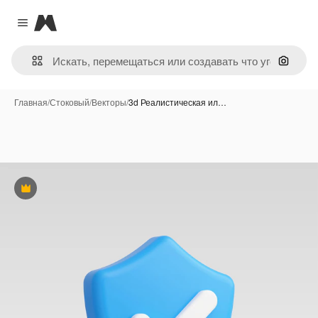
Magnific
Close menu
Поиск 
Главная
/
Стоковый
/
Векторы
/
3d Реалистическая ил…
Премиум