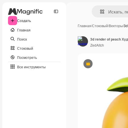
Создать
Главная
/
Стоковый
/
Векторы
/
3d
Главная
Поиск
3d render of peach Х
ZedAitch
Стоковый
Посмотреть
Премиум
Все инструменты