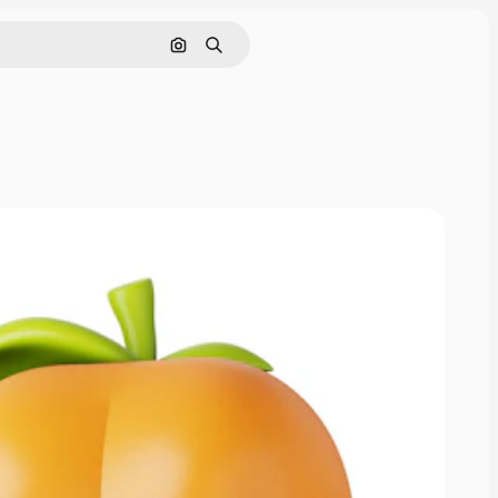
Поиск по изображению
Поиск