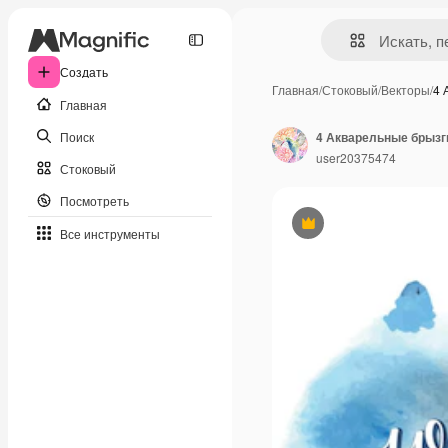
Создать
Главная
/
Стоковый
/
Векторы
/
4 
Главная
Поиск
4 Акварельные брызг
user20375474
Стоковый
Посмотреть
Премиум
Все инструменты