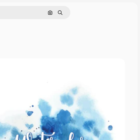
Поиск по изображению
Поиск