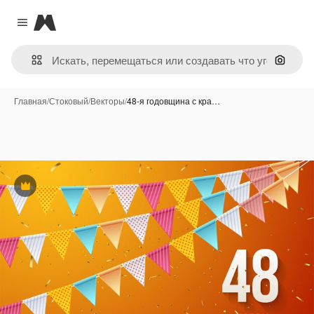
Magnific
Close menu
Поиск 
Главная
/
Стоковый
/
Векторы
/
48-я годовщина с кра…
Премиум