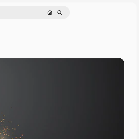
Поиск по изображению
Поиск