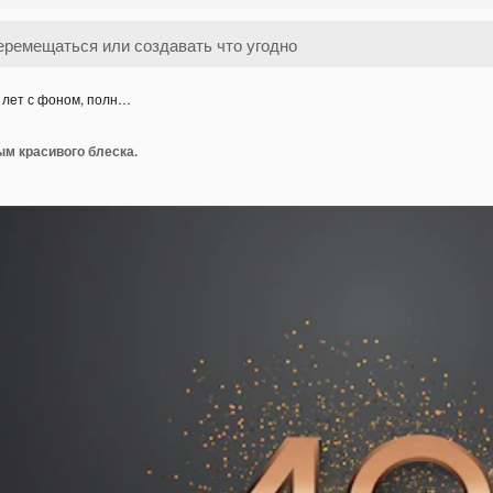
 лет с фоном, полн…
ым красивого блеска.