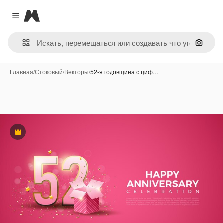
Magnific
Close menu
Поиск 
Главная
/
Стоковый
/
Векторы
/
52-я годовщина с циф…
Премиум