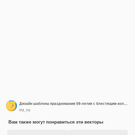
Дизайн шаблона празднования 59-летия с блестящим кольцом и лавровым венком с золотой лентой на черном фоне
mz_nu
Вам также могут понравиться эти векторы