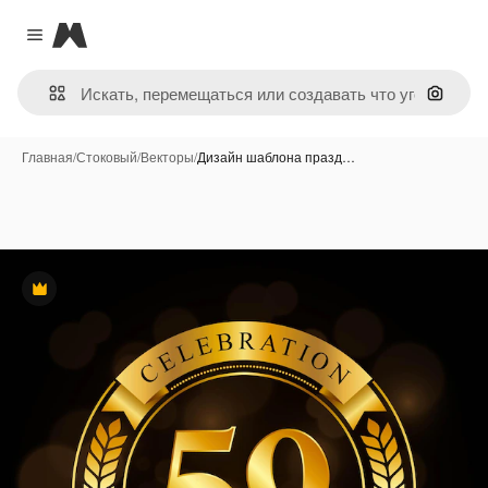
Magnific
Close menu
Поиск 
Главная
/
Стоковый
/
Векторы
/
Дизайн шаблона празд…
Премиум