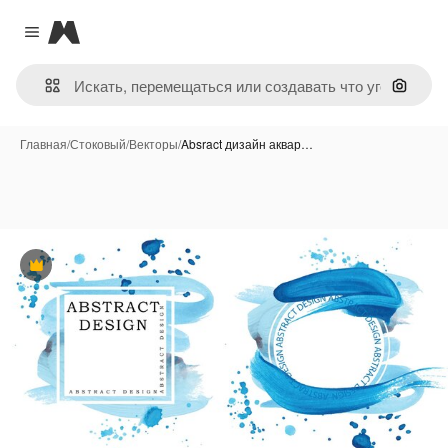
Magnific
Close menu
Поиск 
Главная
/
Стоковый
/
Векторы
/
Absract дизайн аквар…
Премиум