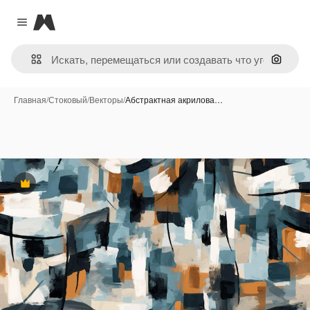
Magnific
Close menu
Поиск 
Главная
/
Стоковый
/
Векторы
/
Абстрактная акрилова…
Премиум