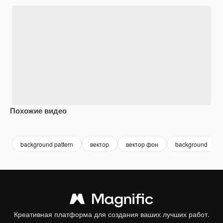
Похожие видео
Premium
Premium
Premium
Premium
background pattern
вектор
вектор фон
background
Креативная платформа для создания ваших лучших работ.