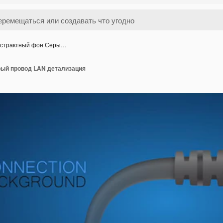
страктный фон Серы…
ый провод LAN детализация