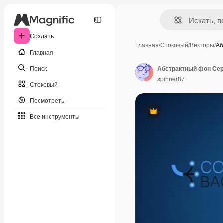
Создать
Главная
/
Стоковый
/
Векторы
/
Аб
Главная
Поиск
Абстрактный фон Сер
spinner87
Стоковый
Посмотреть
Премиум
Все инструменты