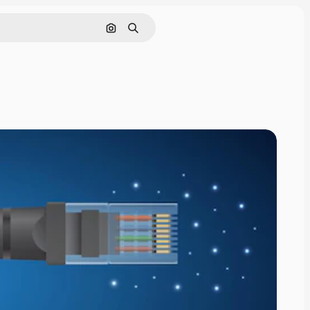
Поиск по изображению
Поиск