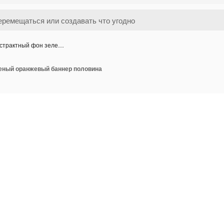
страктный фон зеле…
еный оранжевый баннер половина