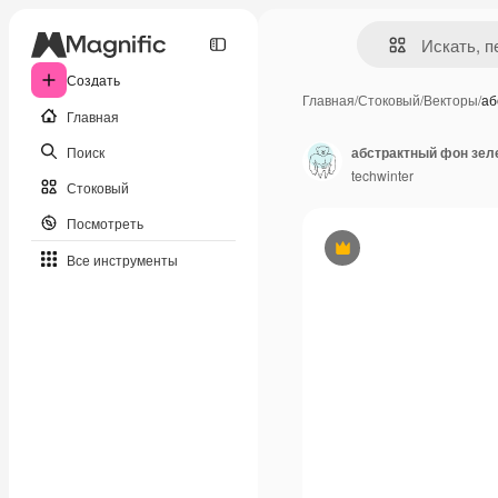
Создать
Главная
/
Стоковый
/
Векторы
/
аб
Главная
Поиск
абстрактный фон зел
techwinter
Стоковый
Посмотреть
Премиум
Все инструменты