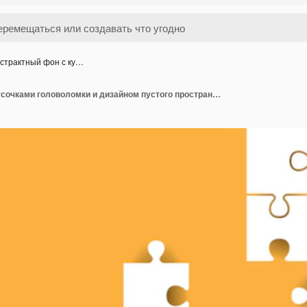
страктный фон с ку…
Абстрактный фон с кусочками головоломки и дизайном пустого пространства Векторная иллюстрация