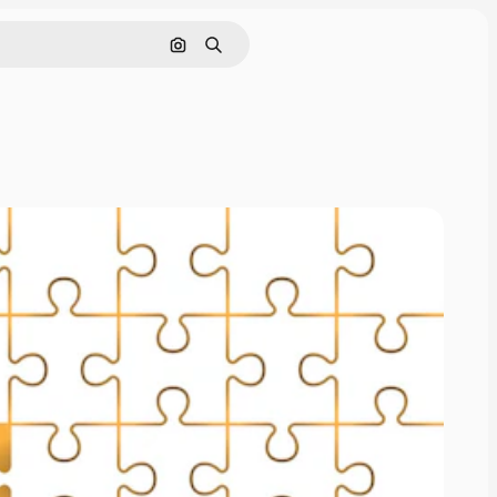
Поиск по изображению
Поиск