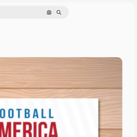
Поиск по изображению
Поиск