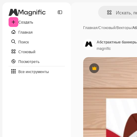
Создать
Главная
/
Стоковый
/
Векторы
/
Аб
Главная
Поиск
Абстрактные баннеры
magnific
Стоковый
Посмотреть
Премиум
Все инструменты