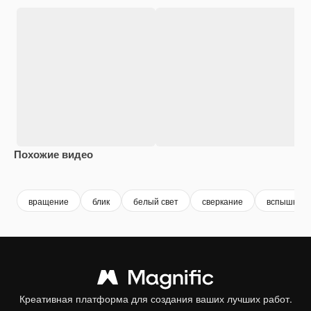
Похожие видео
Premium
Premium
Premium
Premium
вращение
блик
белый свет
сверкание
вспышка с
Креативная платформа для создания ваших лучших работ.