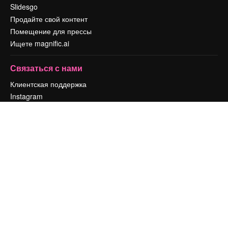
Slidesgo
Продайте свой контент
Помещение для прессы
Ищете magnific.ai
Связаться с нами
Клиентская поддержка
Instagram
YouTube
LinkedIn
TikTok
Discord
X
Reddit
Copyright © 2010-
2026
Freepik Company S.L.U.
Все права защищены
.