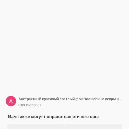
Абстрактный красивый светлый фон Волшебные искры на темном фоне Мистические полосы скорости Эффект блеска Сияние космических лучей Неоновые линии скорости и быстрого ветра Эффект свечения мощная энергия
user19858827
Вам также могут понравиться эти векторы