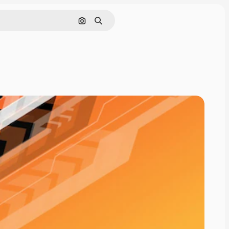
Поиск по изображению
Поиск