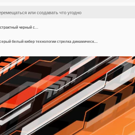
страктный черный с…
Абстрактный черный серый белый кибер технологии стрелка динамический оранжевый дизайн современный фон вектор