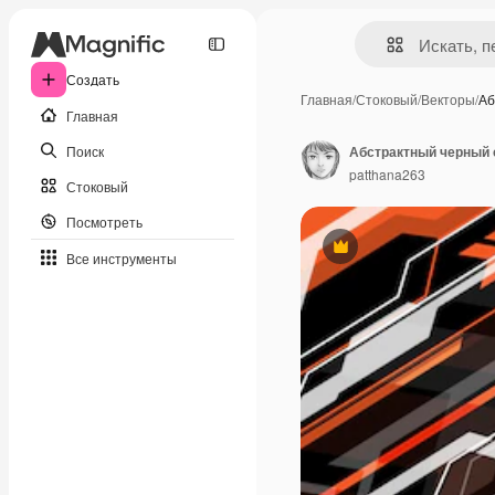
Создать
Главная
/
Стоковый
/
Векторы
/
Аб
Главная
Поиск
patthana263
Стоковый
Посмотреть
Премиум
Все инструменты