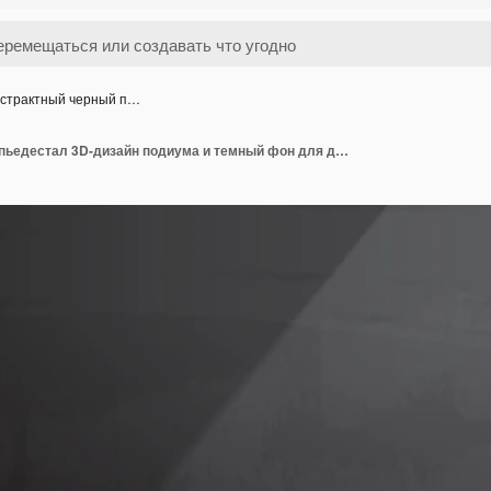
страктный черный п…
Абстрактный черный пьедестал 3D-дизайн подиума и темный фон для демонстрации продукта в витрине моды