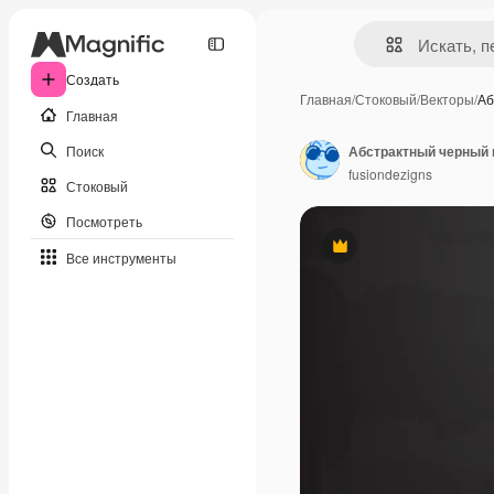
Создать
Главная
/
Стоковый
/
Векторы
/
Аб
Главная
Поиск
fusiondezigns
Стоковый
Посмотреть
Премиум
Все инструменты