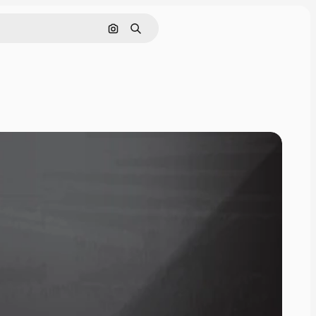
Поиск по изображению
Поиск