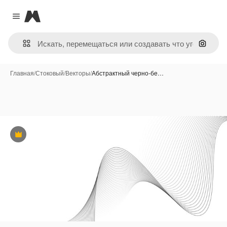
Magnific
Close menu
Поиск 
Главная
/
Стоковый
/
Векторы
/
Абстрактный черно-бе…
Премиум