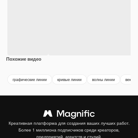
Похожие видео
Premium
Premium
Premium
Premium
графические линии
кривые линии
волны линии
вектор
Креативная платформа для создания ваших лучших работ.
Более 1 миллиона подписчиков среди креаторов,
предприятий, агентств и студий.