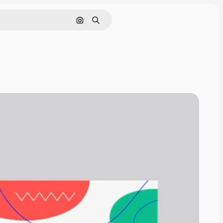
Поиск по изображению
Поиск