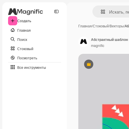
Создать
Главная
/
Стоковый
/
Векторы
/
Аб
Главная
Поиск
Абстрактный шаблон 
magnific
Стоковый
Посмотреть
Премиум
Все инструменты