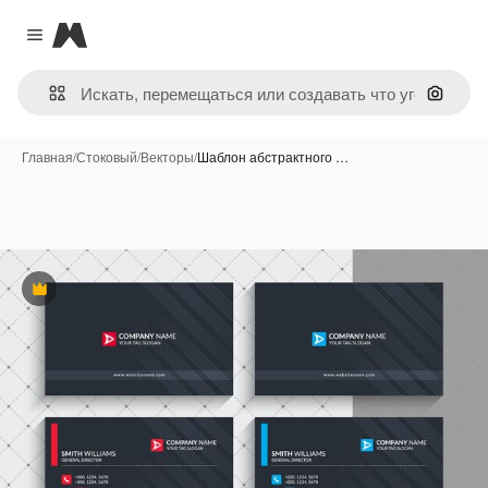
Magnific
Close menu
Поиск 
Главная
/
Стоковый
/
Векторы
/
Шаблон абстрактного …
Премиум