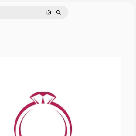
Поиск по изображению
Поиск