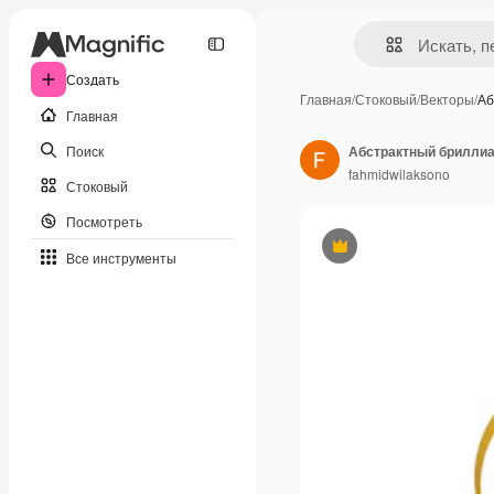
Создать
Главная
/
Стоковый
/
Векторы
/
Аб
Главная
Поиск
fahmidwilaksono
Стоковый
Посмотреть
Премиум
Все инструменты