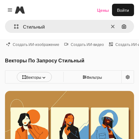
Magnific
Цены
Войти
Close menu
Очистить
Поиск 
Создать ИИ-изображение
Создать ИИ-видео
Создать ИИ-
Векторы По Запросу Стильный
Векторы
Фильтры