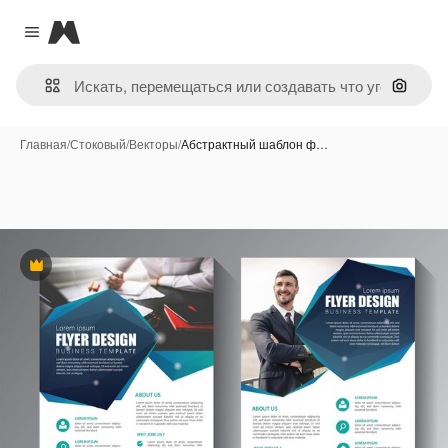
Magnific
Close menu
Поиск 
Главная
/
Стоковый
/
Векторы
/
Абстрактный шаблон ф…
Премиум